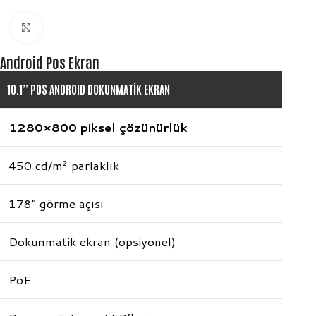
Büyütmek için tıklayın
Android Pos Ekran
10.1” POS ANDROID DOKUNMATİK EKRAN
1280×800 piksel çözünürlük
450 cd/m² parlaklık
178° görme açısı
Dokunmatik ekran (opsiyonel)
PoE