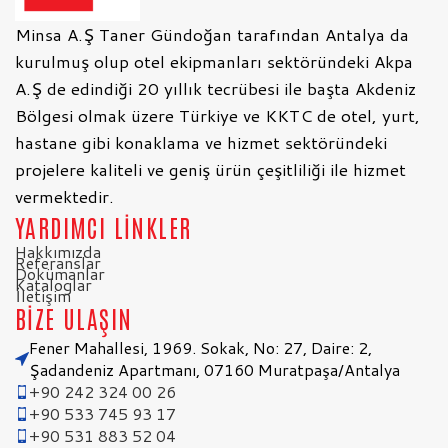
Minsa A.Ş Taner Gündoğan tarafından Antalya da
kurulmuş olup otel ekipmanları sektöründeki Akpa
A.Ş de edindiği 20 yıllık tecrübesi ile başta Akdeniz
Bölgesi olmak üzere Türkiye ve KKTC de otel, yurt,
hastane gibi konaklama ve hizmet sektöründeki
projelere kaliteli ve geniş ürün çeşitliliği ile hizmet
vermektedir.
YARDIMCI LİNKLER
Hakkımızda
Referanslar
Dokümanlar
Kataloglar
İletişim
BİZE ULAŞIN
Fener Mahallesi, 1969. Sokak, No: 27, Daire: 2,
Şadandeniz Apartmanı, 07160 Muratpaşa/Antalya
+90 242 324 00 26
+90 533 745 93 17
+90 531 883 52 04