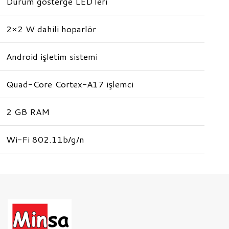
Durum gösterge LED’leri
2×2 W dahili hoparlör
Android işletim sistemi
Quad-Core Cortex-A17 işlemci
2 GB RAM
Wi-Fi 802.11b/g/n