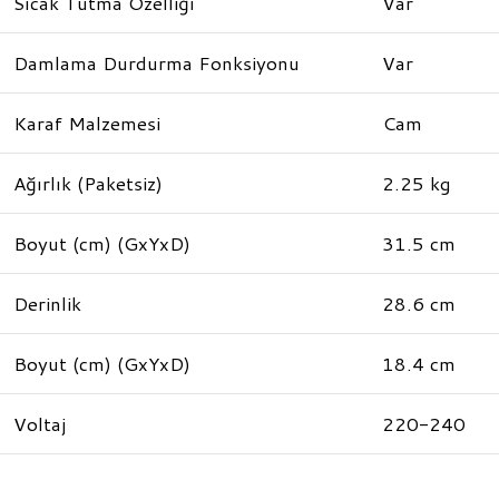
Sıcak Tutma Özelliği
Var
Damlama Durdurma Fonksiyonu
Var
Karaf Malzemesi
Cam
Ağırlık (Paketsiz)
2.25 kg
Boyut (cm) (GxYxD)
31.5 cm
Derinlik
28.6 cm
Boyut (cm) (GxYxD)
18.4 cm
Voltaj
220-240