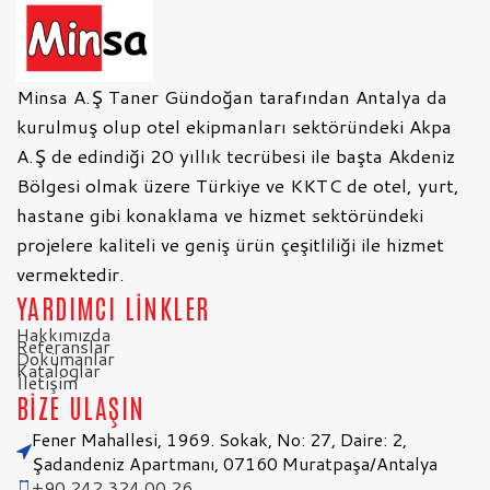
Minsa A.Ş Taner Gündoğan tarafından Antalya da
kurulmuş olup otel ekipmanları sektöründeki Akpa
A.Ş de edindiği 20 yıllık tecrübesi ile başta Akdeniz
Bölgesi olmak üzere Türkiye ve KKTC de otel, yurt,
hastane gibi konaklama ve hizmet sektöründeki
projelere kaliteli ve geniş ürün çeşitliliği ile hizmet
vermektedir.
YARDIMCI LİNKLER
Hakkımızda
Referanslar
Dokümanlar
Kataloglar
İletişim
BİZE ULAŞIN
Fener Mahallesi, 1969. Sokak, No: 27, Daire: 2,
Şadandeniz Apartmanı, 07160 Muratpaşa/Antalya
+90 242 324 00 26