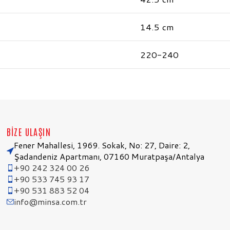
14.5 cm
220-240
BEKO 43″ OTEL TV
BİZE ULAŞIN
Fener Mahallesi, 1969. Sokak, No: 27, Daire: 2,
Şadandeniz Apartmanı, 07160 Muratpaşa/Antalya
+90 242 324 00 26
+90 533 745 93 17
+90 531 883 52 04
info@minsa.com.tr