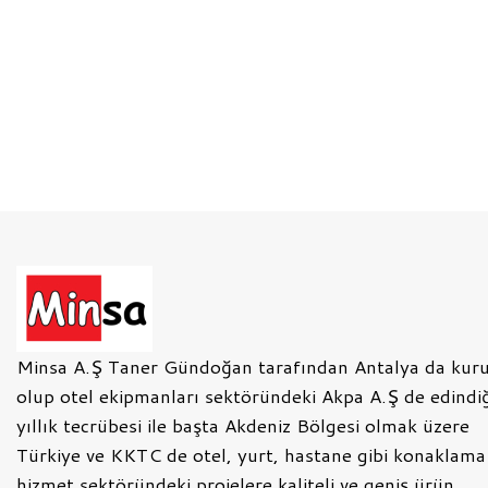
BEKO 32″ OTEL TV
Minsa A.Ş Taner Gündoğan tarafından Antalya da kur
olup otel ekipmanları sektöründeki Akpa A.Ş de edindi
yıllık tecrübesi ile başta Akdeniz Bölgesi olmak üzere
Türkiye ve KKTC de otel, yurt, hastane gibi konaklama
hizmet sektöründeki projelere kaliteli ve geniş ürün