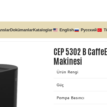
anslar
Dokümanlar
Kataloglar
English
Русский
T
CEP 5302 B Caffe
Makinesi
Ürün Rengi
Güç
Pompa Basıncı