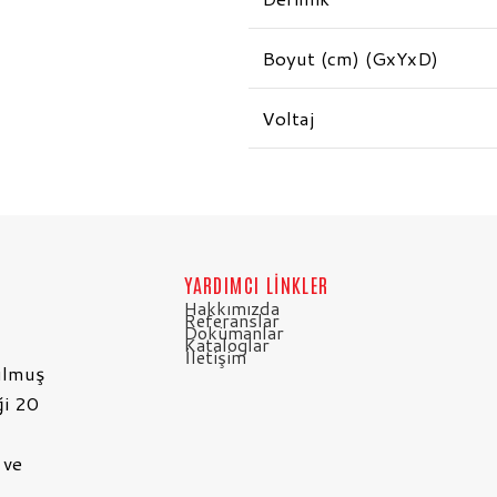
Boyut (cm) (GxYxD)
Voltaj
BEKO 40″ OTEL TV
YARDIMCI LİNKLER
Hakkımızda
Referanslar
Dokümanlar
Kataloglar
İletişim
ulmuş
ği 20
 ve