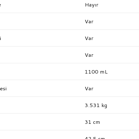
e
Hayır
Var
ü
Var
Var
1100 mL
esi
Var
3.531 kg
31 cm
42.5 cm