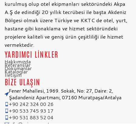
kurulmuş olup otel ekipmanları sektöründeki Akpa
A.Ş de edindiği 20 yıllık tecrübesi ile başta Akdeniz
Bölgesi olmak üzere Türkiye ve KKTC de otel, yurt,
hastane gibi konaklama ve hizmet sektöründeki
projelere kaliteli ve geniş ürün çeşitliliği ile hizmet
vermektedir.
YARDIMCI LİNKLER
Hakkımızda
Referanslar
Dokümanlar
Kataloglar
İletişim
BİZE ULAŞIN
Fener Mahallesi, 1969. Sokak, No: 27, Daire: 2,
Şadandeniz Apartmanı, 07160 Muratpaşa/Antalya
+90 242 324 00 26
+90 533 745 93 17
+90 531 883 52 04
info@minsa.com.tr