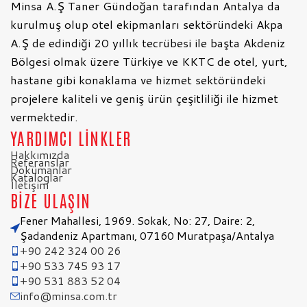
Minsa A.Ş Taner Gündoğan tarafından Antalya da
kurulmuş olup otel ekipmanları sektöründeki Akpa
A.Ş de edindiği 20 yıllık tecrübesi ile başta Akdeniz
Bölgesi olmak üzere Türkiye ve KKTC de otel, yurt,
hastane gibi konaklama ve hizmet sektöründeki
projelere kaliteli ve geniş ürün çeşitliliği ile hizmet
vermektedir.
YARDIMCI LİNKLER
Hakkımızda
Referanslar
Dokümanlar
Kataloglar
İletişim
BİZE ULAŞIN
Fener Mahallesi, 1969. Sokak, No: 27, Daire: 2,
Şadandeniz Apartmanı, 07160 Muratpaşa/Antalya
+90 242 324 00 26
+90 533 745 93 17
+90 531 883 52 04
info@minsa.com.tr