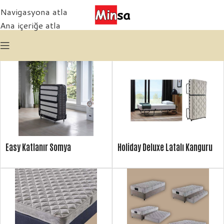
Navigasyona atla
Ana içeriğe atla
Easy Katlanır Somya
Holiday Deluxe Latalı Kanguru
Somya