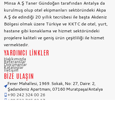
Minsa A.Ş Taner Gündoğan tarafından Antalya da
kurulmuş olup otel ekipmanları sektöründeki Akpa
A.Ş de edindiği 20 yıllık tecrübesi ile başta Akdeniz
Bölgesi olmak üzere Türkiye ve KKTC de otel, yurt,
hastane gibi konaklama ve hizmet sektöründeki
projelere kaliteli ve geniş ürün çeşitliliği ile hizmet
vermektedir.
YARDIMCI LİNKLER
Hakkımızda
Referanslar
Dokümanlar
Kataloglar
İletişim
BİZE ULAŞIN
Fener Mahallesi, 1969. Sokak, No: 27, Daire: 2,
Şadandeniz Apartmanı, 07160 Muratpaşa/Antalya
+90 242 324 00 26
+90 533 745 93 17
+90 531 883 52 04
info@minsa.com.tr