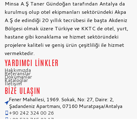
Minsa A.Ş Taner Gündoğan tarafından Antalya da
kurulmuş olup otel ekipmanları sektöründeki Akpa
A.Ş de edindiği 20 yıllık tecrübesi ile başta Akdeniz
Bölgesi olmak üzere Türkiye ve KKTC de otel, yurt,
hastane gibi konaklama ve hizmet sektöründeki
projelere kaliteli ve geniş ürün çeşitliliği ile hizmet
vermektedir.
YARDIMCI LİNKLER
Hakkımızda
Referanslar
Dokümanlar
Kataloglar
İletişim
BİZE ULAŞIN
Fener Mahallesi, 1969. Sokak, No: 27, Daire: 2,
Şadandeniz Apartmanı, 07160 Muratpaşa/Antalya
+90 242 324 00 26
+90 533 745 93 17
+90 531 883 52 04
info@minsa.com.tr