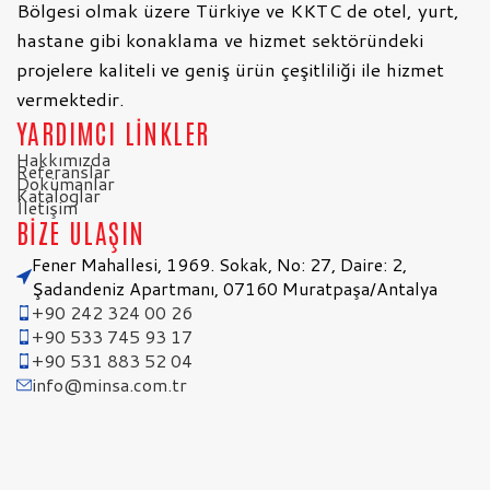
Bölgesi olmak üzere Türkiye ve KKTC de otel, yurt,
hastane gibi konaklama ve hizmet sektöründeki
projelere kaliteli ve geniş ürün çeşitliliği ile hizmet
vermektedir.
YARDIMCI LİNKLER
Hakkımızda
Referanslar
Dokümanlar
Kataloglar
İletişim
BİZE ULAŞIN
Fener Mahallesi, 1969. Sokak, No: 27, Daire: 2,
Şadandeniz Apartmanı, 07160 Muratpaşa/Antalya
+90 242 324 00 26
+90 533 745 93 17
+90 531 883 52 04
info@minsa.com.tr