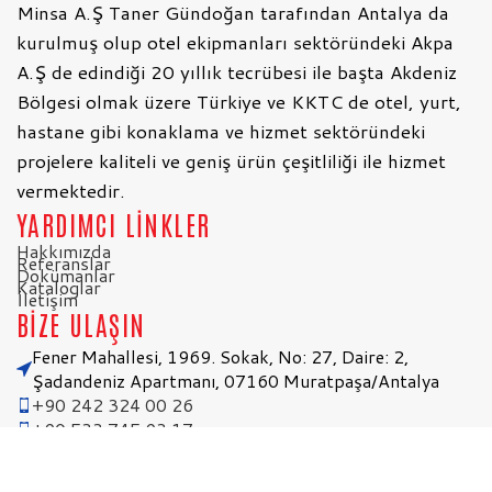
Minsa A.Ş Taner Gündoğan tarafından Antalya da
kurulmuş olup otel ekipmanları sektöründeki Akpa
A.Ş de edindiği 20 yıllık tecrübesi ile başta Akdeniz
Bölgesi olmak üzere Türkiye ve KKTC de otel, yurt,
hastane gibi konaklama ve hizmet sektöründeki
projelere kaliteli ve geniş ürün çeşitliliği ile hizmet
vermektedir.
YARDIMCI LİNKLER
Hakkımızda
Referanslar
Dokümanlar
Kataloglar
İletişim
BİZE ULAŞIN
Fener Mahallesi, 1969. Sokak, No: 27, Daire: 2,
Şadandeniz Apartmanı, 07160 Muratpaşa/Antalya
+90 242 324 00 26
+90 533 745 93 17
+90 531 883 52 04
info@minsa.com.tr